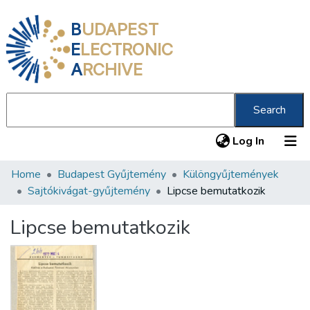
B
UDAPEST
E
LECTRONIC
A
RCHIVE
Search
(current
Log In
Home
Budapest Gyűjtemény
Különgyűjtemények
Communities & Collections
Sajtókivágat-gyűjtemény
Lipcse bemutatkozik
All of DSpace
Lipcse bemutatkozik
Statistics
About us