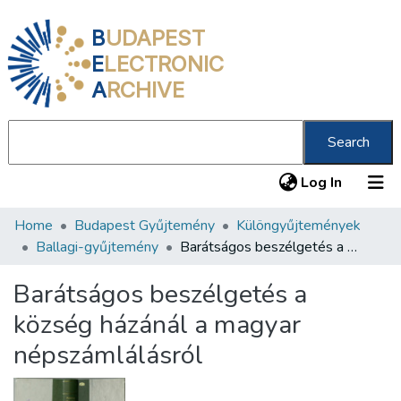
B
UDAPEST
E
LECTRONIC
A
RCHIVE
Search
(current
Log In
Home
Budapest Gyűjtemény
Különgyűjtemények
Communities & Collections
Ballagi-gyűjtemény
Barátságos beszélgetés a község házánál a magyar népszámlálásról
All of DSpace
Barátságos beszélgetés a
Statistics
község házánál a magyar
About us
népszámlálásról