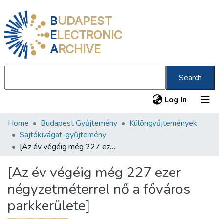
B
UDAPEST
E
LECTRONIC
A
RCHIVE
Search
(current
Log In
Home
Budapest Gyűjtemény
Különgyűjtemények
Communities & Collections
Sajtókivágat-gyűjtemény
All of DSpace
[Az év végéig még 227 ezer négyzetméterrel nő a főváros parkkerülete]
Statistics
[Az év végéig még 227 ezer
About us
négyzetméterrel nő a főváros
parkkerülete]