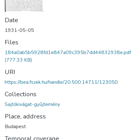
Date
1931-05-05
Files
184a0ab5b5928fd1e847a09c395b7dd44832938e.pdf
(777.33 KB)
URI
https://bea.fszek.hu/handle/20.500.14711/123050
Collections
Sajtókivágat-gyűjtemény
Place, address
Budapest
Temporal coverage