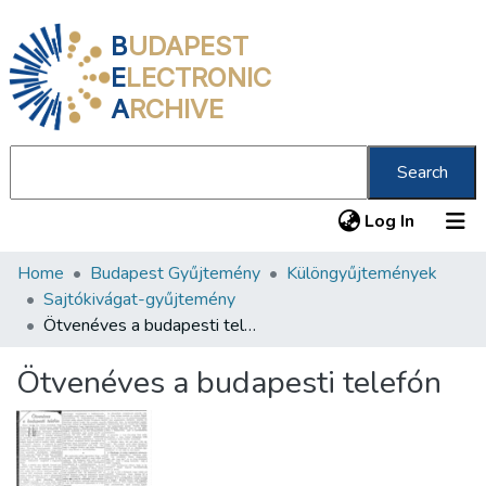
B
UDAPEST
E
LECTRONIC
A
RCHIVE
Search
(current
Log In
Home
Budapest Gyűjtemény
Különgyűjtemények
Communities & Collections
Sajtókivágat-gyűjtemény
All of DSpace
Ötvenéves a budapesti telefón
Statistics
Ötvenéves a budapesti telefón
About us