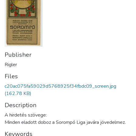
Publisher
Rigler
Files
c20ac075fa59029d5768925f34fbdc09_screen.jpg
(162.78 KB)
Description
A hirdetés szövege:
Minden eladott doboz a Sorompó Liga javára jövedelmez.
Keywords