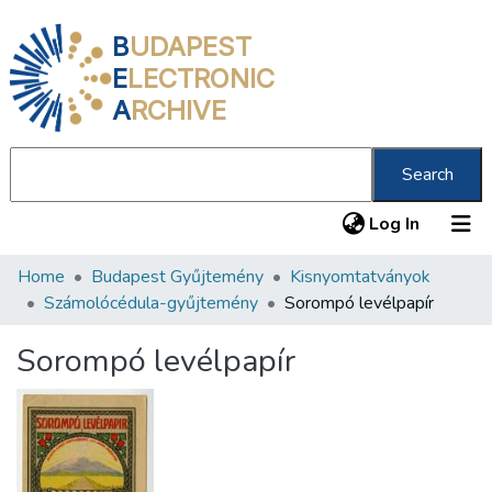
B
UDAPEST
E
LECTRONIC
A
RCHIVE
Search
(current
Log In
Home
Budapest Gyűjtemény
Kisnyomtatványok
Communities & Collections
Számolócédula-gyűjtemény
Sorompó levélpapír
All of DSpace
Sorompó levélpapír
Statistics
About us