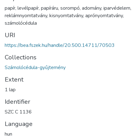
papír
,
levélpapír
,
papíráru
,
sorompó
,
adomány
,
iparvédelem
,
reklámnyomtatvány
,
kisnyomtatvány
,
aprónyomtatvány
,
számolócédula
URI
https://bea.fszek.hu/handle/20.500.14711/70503
Collections
Számolócédula-gyűjtemény
Extent
1 lap
Identifier
SZC C 1136
Language
hun