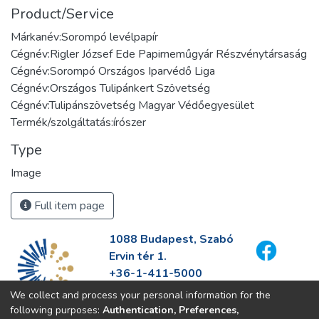
Product/Service
Márkanév:Sorompó levélpapír
Cégnév:Rigler József Ede Papirneműgyár Részvénytársaság
Cégnév:Sorompó Országos Iparvédő Liga
Cégnév:Országos Tulipánkert Szövetség
Cégnév:Tulipánszövetség Magyar Védőegyesület
Termék/szolgáltatás:írószer
Type
Image
Full item page
1088 Budapest, Szabó
Ervin tér 1.
+36-1-411-5000
info@fszek.hu
We collect and process your personal information for the
https://fszek.hu
following purposes:
Authentication, Preferences,