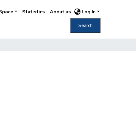
DSpace
Statistics
About us
Log In
Search