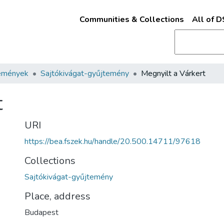
Communities & Collections
All of 
emények
Sajtókivágat-gyűjtemény
Megnyilt a Várkert
t
URI
https://bea.fszek.hu/handle/20.500.14711/97618
Collections
Sajtókivágat-gyűjtemény
Place, address
Budapest