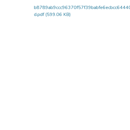
b8789ab9ccc96370f57f39babfe6ecbcc6444
d.pdf
(599.06 KB)