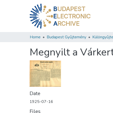
B
UDAPEST
E
LECTRONIC
A
RCHIVE
Home
Budapest Gyűjtemény
Különgyűjt
Megnyilt a Várker
Date
1925-07-16
Files