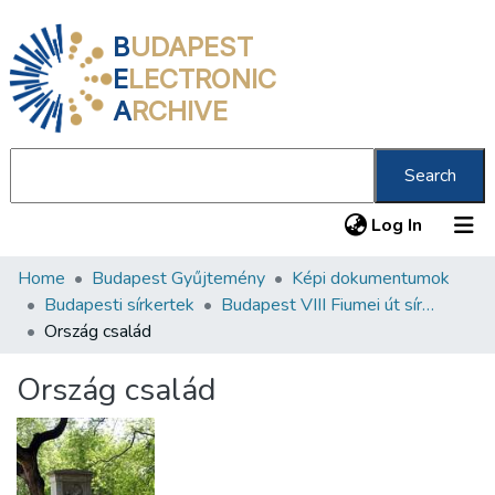
B
UDAPEST
E
LECTRONIC
A
RCHIVE
Search
(current
Log In
Home
Budapest Gyűjtemény
Képi dokumentumok
Communities & Collections
Budapesti sírkertek
Budapest VIII Fiumei út sírkert 2. rész
All of DSpace
Ország család
Statistics
Ország család
About us