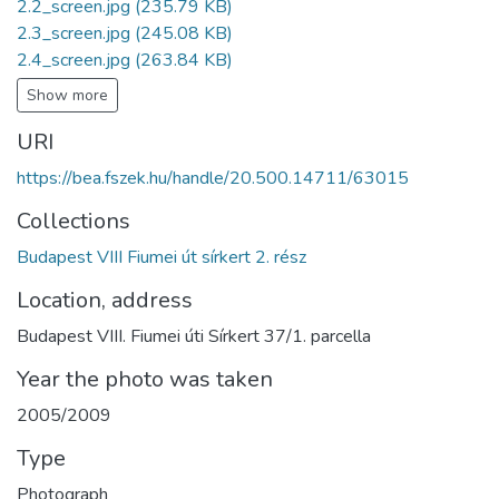
2.2_screen.jpg
(235.79 KB)
2.3_screen.jpg
(245.08 KB)
2.4_screen.jpg
(263.84 KB)
Show more
URI
https://bea.fszek.hu/handle/20.500.14711/63015
Collections
Budapest VIII Fiumei út sírkert 2. rész
Location, address
Budapest VIII. Fiumei úti Sírkert 37/1. parcella
Year the photo was taken
2005/2009
Type
Photograph