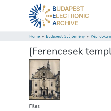
B
UDAPEST
E
LECTRONIC
A
RCHIVE
Home
Budapest Gyűjtemény
Képi doku
[Ferencesek temp
Files