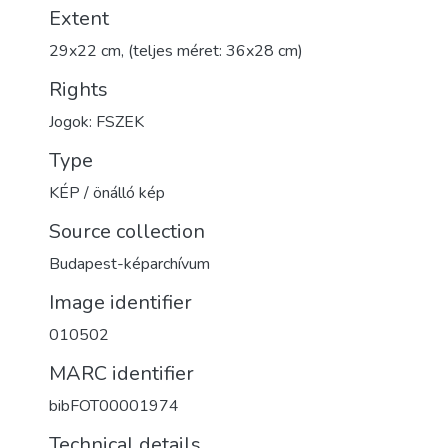
Extent
29x22 cm, (teljes méret: 36x28 cm)
Rights
Jogok: FSZEK
Type
KÉP / önálló kép
Source collection
Budapest-képarchívum
Image identifier
010502
MARC identifier
bibFOT00001974
Technical details