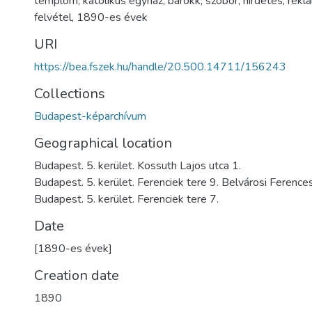
templom
,
katolikus egyház
,
barokk
,
szobor
,
hirdetés
,
rekl
felvétel
,
1890-es évek
URI
https://bea.fszek.hu/handle/20.500.14711/156243
Collections
Budapest-képarchívum
Geographical location
Budapest. 5. kerület. Kossuth Lajos utca 1.
Budapest. 5. kerület. Ferenciek tere 9. Belvárosi Feren
Budapest. 5. kerület. Ferenciek tere 7.
Date
[1890-es évek]
Creation date
1890