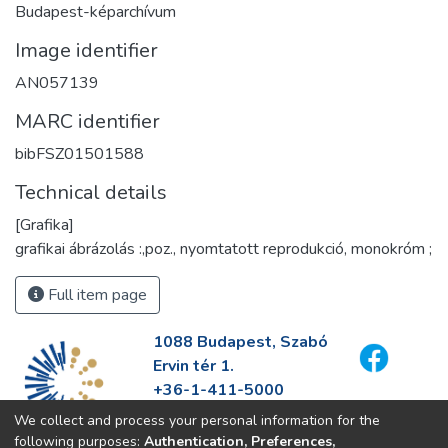
Budapest-képarchívum
Image identifier
AN057139
MARC identifier
bibFSZ01501588
Technical details
[Grafika]
grafikai ábrázolás :,poz., nyomtatott reprodukció, monokróm ;
Full item page
1088 Budapest, Szabó
Ervin tér 1.
+36-1-411-5000
info@fszek.hu
We collect and process your personal information for the
https://fszek.hu
following purposes:
Authentication, Preferences,