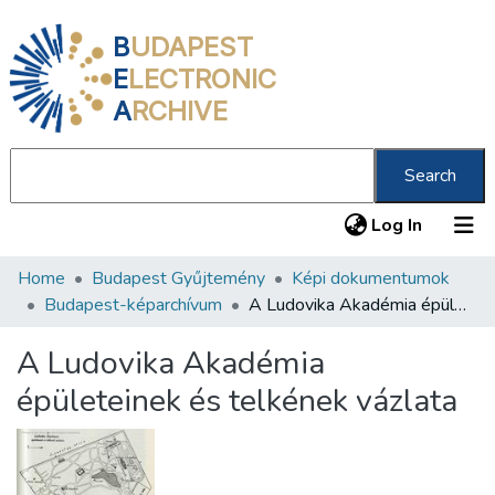
B
UDAPEST
E
LECTRONIC
A
RCHIVE
Search
(current
Log In
Home
Budapest Gyűjtemény
Képi dokumentumok
Communities & Collections
Budapest-képarchívum
A Ludovika Akadémia épületeinek és telkének vázlata
All of DSpace
A Ludovika Akadémia
Statistics
épületeinek és telkének vázlata
About us