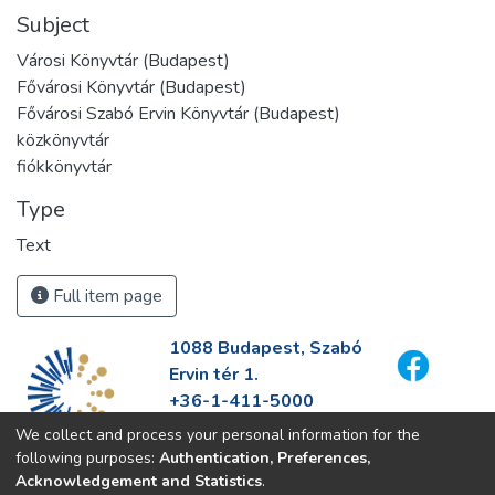
Subject
Városi Könyvtár (Budapest)
Fővárosi Könyvtár (Budapest)
Fővárosi Szabó Ervin Könyvtár (Budapest)
közkönyvtár
fiókkönyvtár
Type
Text
Full item page
1088 Budapest, Szabó
Ervin tér 1.
+36-1-411-5000
info@fszek.hu
We collect and process your personal information for the
https://fszek.hu
following purposes:
Authentication, Preferences,
Acknowledgement and Statistics
.