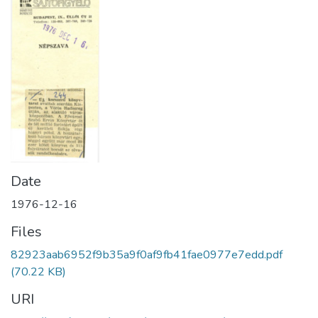
Date
1976-12-16
Files
82923aab6952f9b35a9f0af9fb41fae0977e7edd.pdf
(70.22 KB)
URI