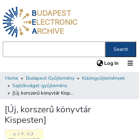
B
UDAPEST
E
LECTRONIC
A
RCHIVE
Search
(current
Log In
Home
Budapest Gyűjtemény
Különgyűjtemények
Communities & Collections
Sajtókivágat-gyűjtemény
All of DSpace
[Új, korszerű könyvtár Kispesten]
Statistics
[Új, korszerű könyvtár
About us
Kispesten]