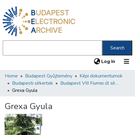
B
UDAPEST
E
LECTRONIC
A
RCHIVE
Search
(current
Log In
Home
Budapest Gyűjtemény
Képi dokumentumok
Communities & Collections
Budapesti sírkertek
Budapest VIII Fiumei út sírkert 2. rész
All of DSpace
Grexa Gyula
Statistics
Grexa Gyula
About us