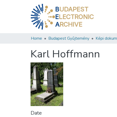
B
UDAPEST
E
LECTRONIC
A
RCHIVE
Home
Budapest Gyűjtemény
Képi doku
Karl Hoffmann
Date