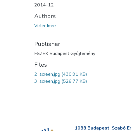
2014-12
Authors
Vizler Imre
Publisher
FSZEK Budapest Gyűjtemény
Files
2_screen.jpg
(430.91 KB)
3_screen.jpg
(526.77 KB)
1088 Budapest, Szabó Erv