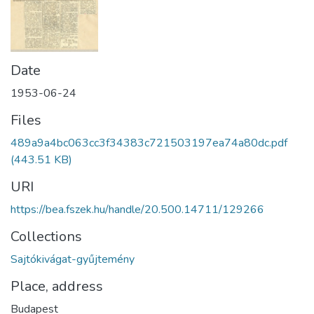
Date
1953-06-24
Files
489a9a4bc063cc3f34383c721503197ea74a80dc.pdf
(443.51 KB)
URI
https://bea.fszek.hu/handle/20.500.14711/129266
Collections
Sajtókivágat-gyűjtemény
Place, address
Budapest