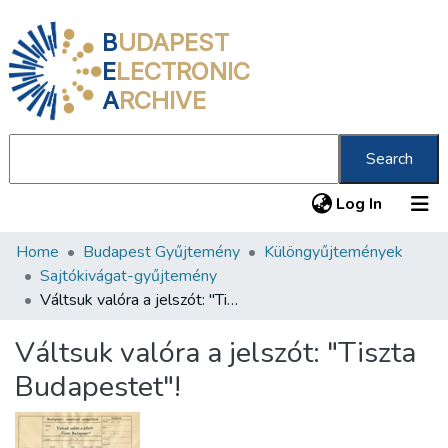
B
UDAPEST
E
LECTRONIC
A
RCHIVE
Search
(current
Log In
Home
Budapest Gyűjtemény
Különgyűjtemények
Communities & Collections
Sajtókivágat-gyűjtemény
All of DSpace
Váltsuk valóra a jelszót: "Tiszta Budapestet"!
Statistics
Váltsuk valóra a jelszót: "Tiszta
About us
Budapestet"!