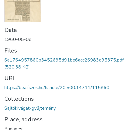
Date
1960-05-08
Files
6a1764957860b3452695d91be6acc26983d95375.pdf
(520.38 KB)
URI
https://bea.fszek.hu/handle/20.500.14711/115860
Collections
Sajtókivágat-gyűjtemény
Place, address
Budapest