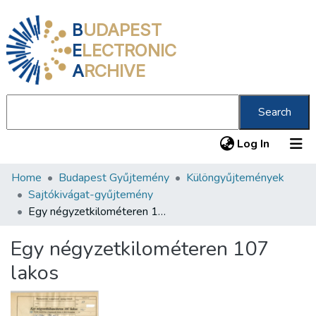
B
UDAPEST
E
LECTRONIC
A
RCHIVE
Search
(current
Log In
Home
Budapest Gyűjtemény
Különgyűjtemények
Communities & Collections
Sajtókivágat-gyűjtemény
All of DSpace
Egy négyzetkilométeren 107 lakos
Statistics
Egy négyzetkilométeren 107
About us
lakos