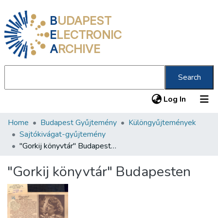
B
UDAPEST
E
LECTRONIC
A
RCHIVE
Search
(current
Log In
Home
Budapest Gyűjtemény
Különgyűjtemények
Communities & Collections
Sajtókivágat-gyűjtemény
All of DSpace
"Gorkij könyvtár" Budapesten
Statistics
"Gorkij könyvtár" Budapesten
About us