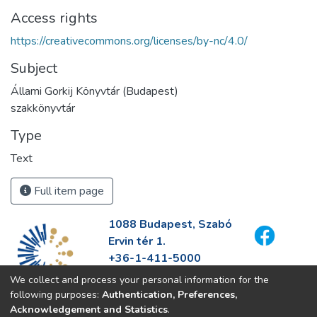
Access rights
https://creativecommons.org/licenses/by-nc/4.0/
Subject
Állami Gorkij Könyvtár (Budapest)
szakkönyvtár
Type
Text
Full item page
1088 Budapest, Szabó
Ervin tér 1.
+36-1-411-5000
info@fszek.hu
We collect and process your personal information for the
https://fszek.hu
following purposes:
Authentication, Preferences,
Acknowledgement and Statistics
.