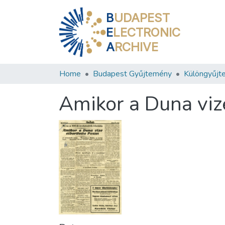
B
UDAPEST
E
LECTRONIC
A
RCHIVE
Home
Budapest Gyűjtemény
Különgyűjt
Amikor a Duna vize