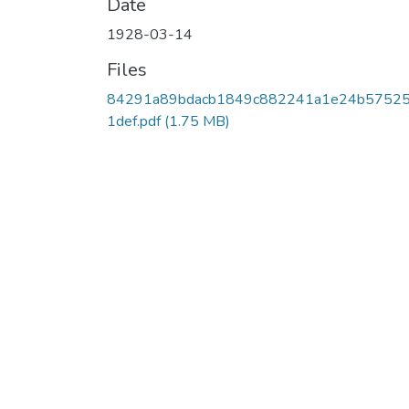
Date
1928-03-14
Files
84291a89bdacb1849c882241a1e24b5752
1def.pdf
(1.75 MB)