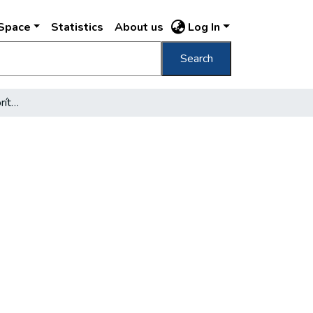
DSpace
Statistics
About us
Log In
Search
Amikor a Duna vize elborította Pestet