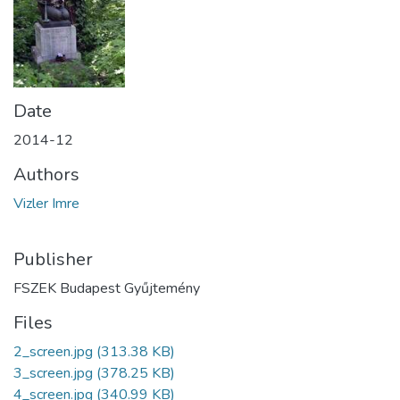
Date
2014-12
Authors
Vizler Imre
Publisher
FSZEK Budapest Gyűjtemény
Files
2_screen.jpg
(313.38 KB)
3_screen.jpg
(378.25 KB)
4_screen.jpg
(340.99 KB)