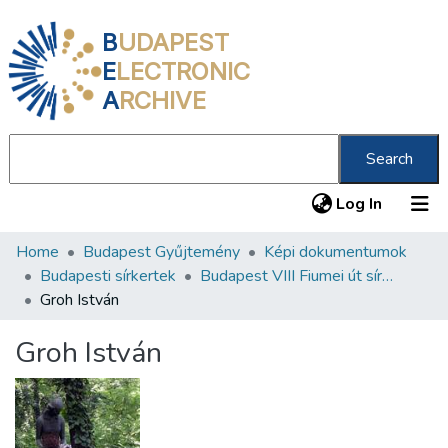
B
UDAPEST
E
LECTRONIC
A
RCHIVE
Search
(current
Log In
Home
Budapest Gyűjtemény
Képi dokumentumok
Communities & Collections
Budapesti sírkertek
Budapest VIII Fiumei út sírkert 3. rész
All of DSpace
Groh István
Statistics
Groh István
About us