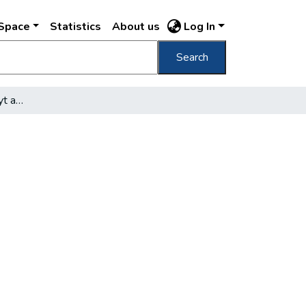
DSpace
Statistics
About us
Log In
Search
Munkásmozgalmi sétányt avattak