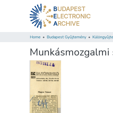
B
UDAPEST
E
LECTRONIC
A
RCHIVE
Home
Budapest Gyűjtemény
Különgyűjt
Munkásmozgalmi s