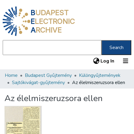
B
UDAPEST
E
LECTRONIC
A
RCHIVE
Search
(current
Log In
Home
Budapest Gyűjtemény
Különgyűjtemények
Communities & Collections
Sajtókivágat-gyűjtemény
Az élelmiszeruzsora ellen
All of DSpace
Az élelmiszeruzsora ellen
Statistics
About us