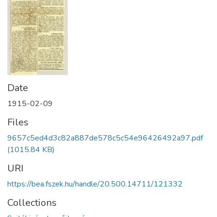
Date
1915-02-09
Files
9657c5ed4d3c82a887de578c5c54e96426492a97.pdf
(1015.84 KB)
URI
https://bea.fszek.hu/handle/20.500.14711/121332
Collections