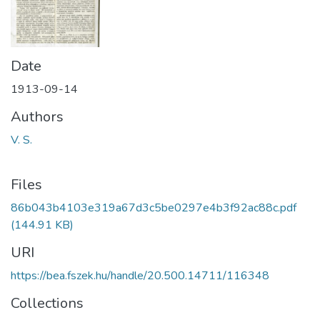
Date
1913-09-14
Authors
V. S.
Files
86b043b4103e319a67d3c5be0297e4b3f92ac88c.pdf
(144.91 KB)
URI
https://bea.fszek.hu/handle/20.500.14711/116348
Collections