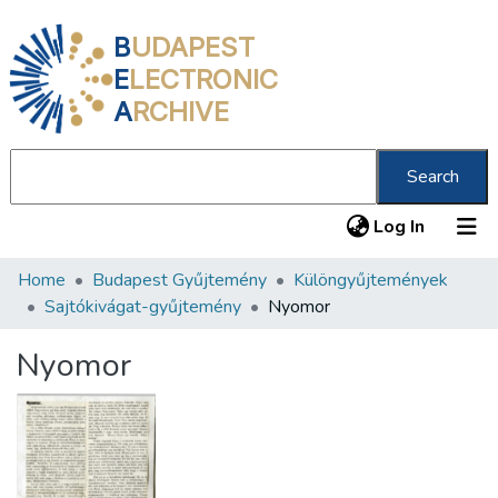
B
UDAPEST
E
LECTRONIC
A
RCHIVE
Search
(current
Log In
Home
Budapest Gyűjtemény
Különgyűjtemények
Communities & Collections
Sajtókivágat-gyűjtemény
Nyomor
All of DSpace
Nyomor
Statistics
About us