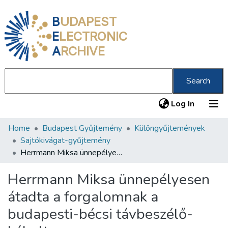
B
UDAPEST
E
LECTRONIC
A
RCHIVE
Search
(current
Log In
Home
Budapest Gyűjtemény
Különgyűjtemények
Communities & Collections
Sajtókivágat-gyűjtemény
All of DSpace
Herrmann Miksa ünnepélyesen átadta a forgalomnak a budapesti-bécsi távbeszélő-kábelt
Statistics
Herrmann Miksa ünnepélyesen
About us
átadta a forgalomnak a
budapesti-bécsi távbeszélő-