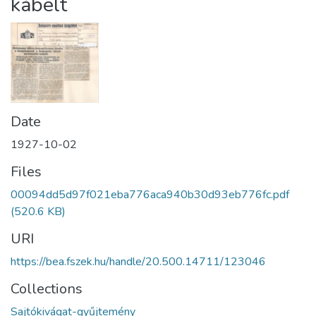
kábelt
Date
1927-10-02
Files
00094dd5d97f021eba776aca940b30d93eb776fc.pdf
(520.6 KB)
URI
https://bea.fszek.hu/handle/20.500.14711/123046
Collections
Sajtókivágat-gyűjtemény