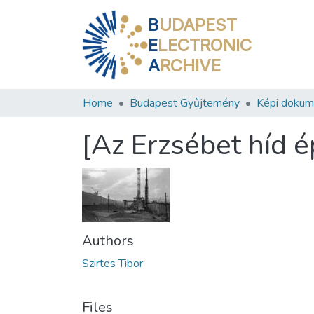
B
UDAPEST
E
LECTRONIC
A
RCHIVE
Home
Budapest Gyűjtemény
Képi doku
[Az Erzsébet híd ép
Authors
Szirtes Tibor
Files