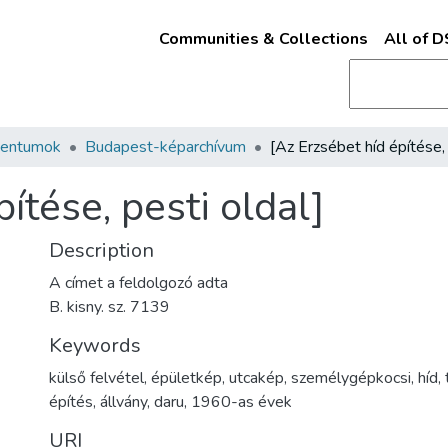
Communities & Collections
All of 
mentumok
Budapest-képarchívum
ítése, pesti oldal]
Description
A címet a feldolgozó adta
B. kisny. sz. 7139
Keywords
külső felvétel
,
épületkép
,
utcakép
,
személygépkocsi
,
híd
,
építés
,
állvány
,
daru
,
1960-as évek
URI