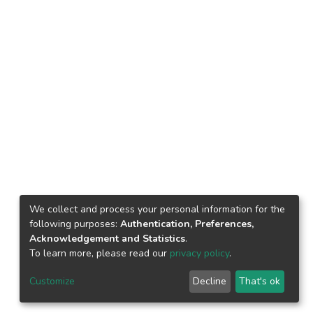
We collect and process your personal information for the
following purposes:
Authentication, Preferences,
Acknowledgement and Statistics
.
To learn more, please read our
privacy policy
.
Customize
Decline
That's ok