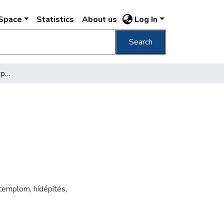
DSpace
Statistics
About us
Log In
Search
[Az Erzsébet híd építése, pesti oldal]
templom
,
hídépítés
,