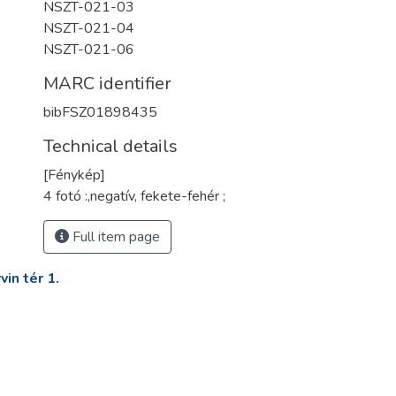
NSZT-021-03
NSZT-021-04
NSZT-021-06
MARC identifier
bibFSZ01898435
Technical details
[Fénykép]
4 fotó :,negatív, fekete-fehér ;
Full item page
in tér 1.