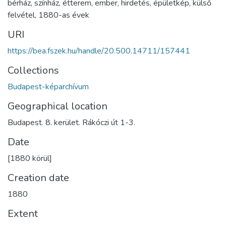
bérház
,
színház
,
étterem
,
ember
,
hirdetés
,
épületkép
,
külső
felvétel
,
1880-as évek
URI
https://bea.fszek.hu/handle/20.500.14711/157441
Collections
Budapest-képarchívum
Geographical location
Budapest. 8. kerület. Rákóczi út 1-3.
Date
[1880 körül]
Creation date
1880
Extent