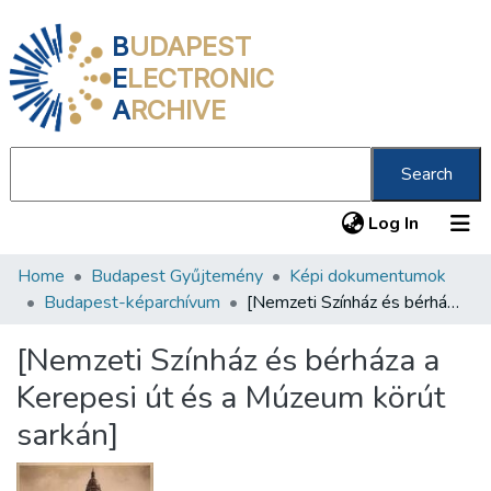
B
UDAPEST
E
LECTRONIC
A
RCHIVE
Search
(current
Log In
Home
Budapest Gyűjtemény
Képi dokumentumok
Communities & Collections
Budapest-képarchívum
[Nemzeti Színház és bérháza a Kerepesi út és a Múzeum körút sarkán]
All of DSpace
[Nemzeti Színház és bérháza a
Statistics
Kerepesi út és a Múzeum körút
About us
sarkán]