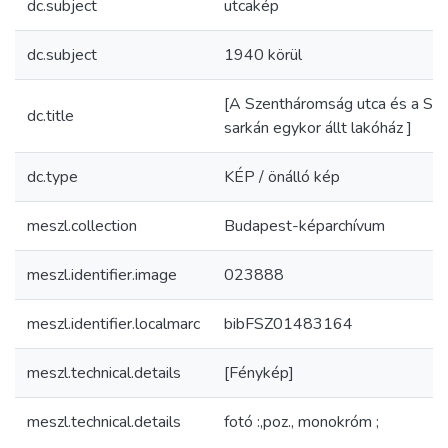
dc.subject
utcakép
dc.subject
1940 körül
[A Szentháromság utca és a Sz
dc.title
sarkán egykor állt lakóház ]
dc.type
KÉP / önálló kép
meszl.collection
Budapest-képarchívum
meszl.identifier.image
023888
meszl.identifier.localmarc
bibFSZ01483164
meszl.technical.details
[Fénykép]
meszl.technical.details
fotó :,poz., monokróm ;