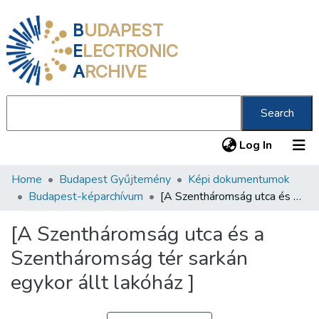
B
UDAPEST
E
LECTRONIC
A
RCHIVE
Search
(current
Log In
Home
Budapest Gyűjtemény
Képi dokumentumok
Communities & Collections
Budapest-képarchívum
[A Szentháromság utca és a Szentháromság tér sarkán egykor állt lakóház ]
All of DSpace
[A Szentháromság utca és a
Statistics
Szentháromság tér sarkán
About us
egykor állt lakóház ]