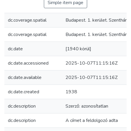
Simple item page
dc.coverage.spatial
Budapest. 1. kerület. Szentháro
dc.coverage.spatial
Budapest. 1. kerület. Szentháro
dc.date
[1940 körül]
dc.date.accessioned
2025-10-07T11:15:16Z
dc.date.available
2025-10-07T11:15:16Z
dc.date.created
1938
dc.description
Szerző: azonosítatlan
dc.description
A címet a feldolgozó adta