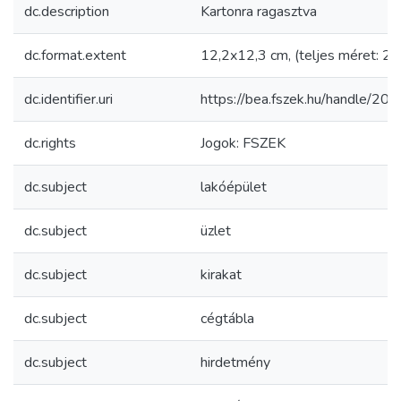
dc.description
Kartonra ragasztva
dc.format.extent
12,2x12,3 cm, (teljes méret: 2
dc.identifier.uri
https://bea.fszek.hu/handle/2
dc.rights
Jogok: FSZEK
dc.subject
lakóépület
dc.subject
üzlet
dc.subject
kirakat
dc.subject
cégtábla
dc.subject
hirdetmény