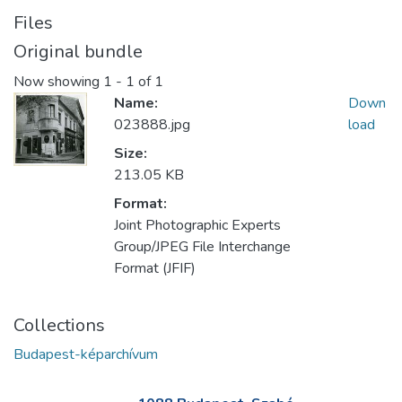
Files
Original bundle
Now showing
1 - 1 of 1
Name:
Down
023888.jpg
load
Size:
213.05 KB
Format:
Joint Photographic Experts
Group/JPEG File Interchange
Format (JFIF)
Collections
Budapest-képarchívum