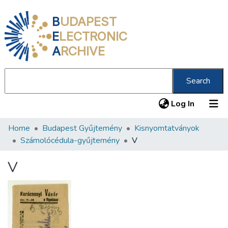
B
UDAPEST
E
LECTRONIC
A
RCHIVE
Search
(current
Log In
Home
Budapest Gyűjtemény
Kisnyomtatványok
Communities & Collections
Számolócédula-gyűjtemény
V
All of DSpace
V
Statistics
About us