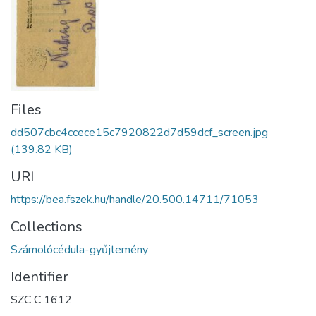
Files
dd507cbc4ccece15c7920822d7d59dcf_screen.jpg
(139.82 KB)
URI
https://bea.fszek.hu/handle/20.500.14711/71053
Collections
Számolócédula-gyűjtemény
Identifier
SZC C 1612