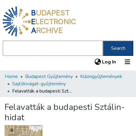
B
UDAPEST
E
LECTRONIC
A
RCHIVE
Search
(current
Log In
Home
Budapest Gyűjtemény
Különgyűjtemények
Communities & Collections
Sajtókivágat-gyűjtemény
All of DSpace
Felavatták a budapesti Sztálin-hidat
Statistics
Felavatták a budapesti Sztálin-
About us
hidat