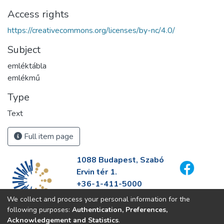
Access rights
https://creativecommons.org/licenses/by-nc/4.0/
Subject
emléktábla
emlékmű
Type
Text
Full item page
1088 Budapest, Szabó
Ervin tér 1.
+36-1-411-5000
info@fszek.hu
We collect and process your personal information for the
https://fszek.hu
following purposes:
Authentication, Preferences,
Acknowledgement and Statistics
.