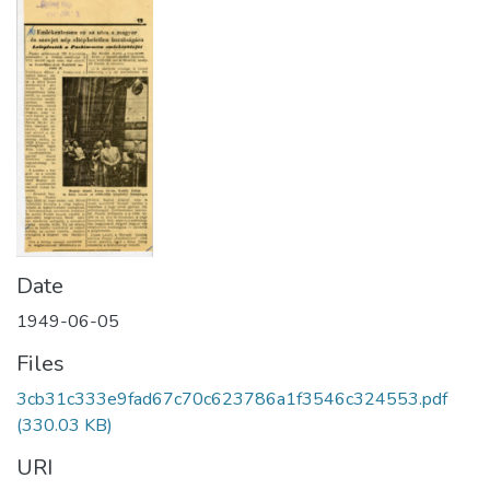
Date
1949-06-05
Files
3cb31c333e9fad67c70c623786a1f3546c324553.pdf
(330.03 KB)
URI