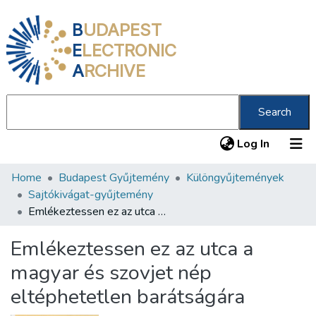
B
UDAPEST
E
LECTRONIC
A
RCHIVE
Search
(current
Log In
Home
Budapest Gyűjtemény
Különgyűjtemények
Communities & Collections
Sajtókivágat-gyűjtemény
All of DSpace
Emlékeztessen ez az utca a magyar és szovjet nép eltéphetetlen barátságára
Statistics
Emlékeztessen ez az utca a
About us
magyar és szovjet nép
eltéphetetlen barátságára