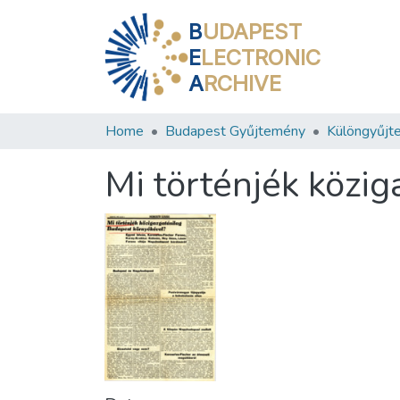
B
UDAPEST
E
LECTRONIC
A
RCHIVE
Home
Budapest Gyűjtemény
Különgyűjt
Mi történjék közi