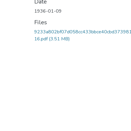
Date
1936-01-09
Files
9233a802bf07d058cc433bbce40cbd373981
16.pdf
(3.51 MB)