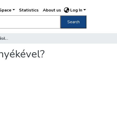
DSpace
Statistics
About us
Log In
Search
Mi történjék közigazgatásilag Budapest környékével?
rnyékével?