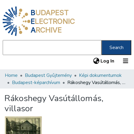
B
UDAPEST
E
LECTRONIC
A
RCHIVE
Search
(current
Log In
Home
Budapest Gyűjtemény
Képi dokumentumok
Communities & Collections
Budapest-képarchívum
Rákoshegy Vasútállomás, villasor
All of DSpace
Rákoshegy Vasútállomás,
Statistics
villasor
About us