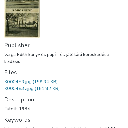
Publisher
Varga Edith könyv és papír- és játékárú kereskedése
kiadása,
Files
K000453.jpg
(158.34 KB)
K000453v.jpg
(151.82 KB)
Description
Futott: 1934
Keywords