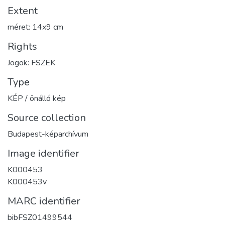
Extent
méret: 14x9 cm
Rights
Jogok: FSZEK
Type
KÉP / önálló kép
Source collection
Budapest-képarchívum
Image identifier
K000453
K000453v
MARC identifier
bibFSZ01499544