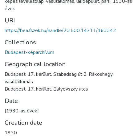
képes levelezőlap
,
vasútállomás
,
lakóépület
,
park
,
1930-as
évek
URI
https://bea.fszek.hu/handle/20.500.14711/163342
Collections
Budapest-képarchívum
Geographical location
Budapest. 17. kerület. Szabadság út 2. Rákoshegyi
vasútállomás
Budapest. 17. kerület. Bulyovszky utca
Date
[1930-as évek]
Creation date
1930