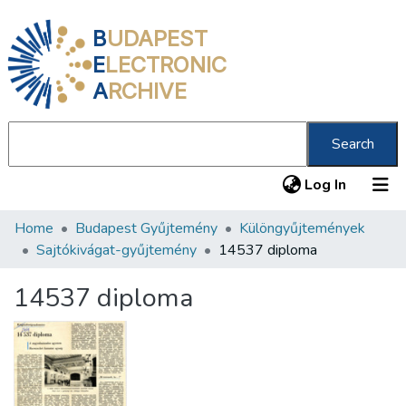
B
UDAPEST
E
LECTRONIC
A
RCHIVE
Search
(current
Log In
Home
Budapest Gyűjtemény
Különgyűjtemények
Communities & Collections
Sajtókivágat-gyűjtemény
14537 diploma
All of DSpace
14537 diploma
Statistics
About us