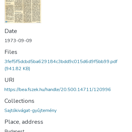
Date
1973-09-09
Files
3fef5f5dcbd5ba629184c3bdd9c015d6d9f5bb99.pdf
(941.82 KB)
URI
https://bea.fszek.hu/handle/20.500.14711/120996
Collections
Sajtókivágat-gyűjtemény
Place, address
Budapest