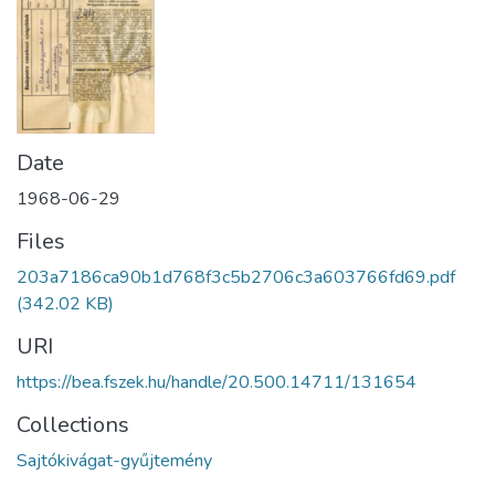
Date
1968-06-29
Files
203a7186ca90b1d768f3c5b2706c3a603766fd69.pdf
(342.02 KB)
URI
https://bea.fszek.hu/handle/20.500.14711/131654
Collections
Sajtókivágat-gyűjtemény