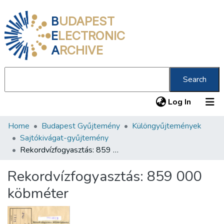
B
UDAPEST
E
LECTRONIC
A
RCHIVE
Search
(current
Log In
Home
Budapest Gyűjtemény
Különgyűjtemények
Communities & Collections
Sajtókivágat-gyűjtemény
All of DSpace
Rekordvízfogyasztás: 859 000 köbméter
Statistics
Rekordvízfogyasztás: 859 000
About us
köbméter