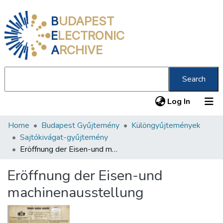
B
UDAPEST
E
LECTRONIC
A
RCHIVE
Search
(current
Log In
Home
Budapest Gyűjtemény
Különgyűjtemények
Communities & Collections
Sajtókivágat-gyűjtemény
All of DSpace
Eröffnung der Eisen-und machinenausstellung
Statistics
Eröffnung der Eisen-und
About us
machinenausstellung