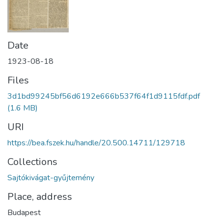
Date
1923-08-18
Files
3d1bd99245bf56d6192e666b537f64f1d9115fdf.pdf
(1.6 MB)
URI
https://bea.fszek.hu/handle/20.500.14711/129718
Collections
Sajtókivágat-gyűjtemény
Place, address
Budapest