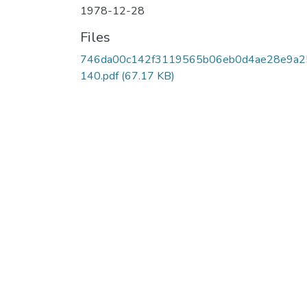
1978-12-28
Files
746da00c142f3119565b06eb0d4ae28e9a2
140.pdf
(67.17 KB)