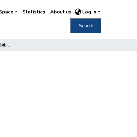
DSpace
Statistics
About us
Log In
Search
A Szabó Ervin Könyvtár bibliográfiája