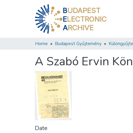
B
UDAPEST
E
LECTRONIC
A
RCHIVE
Home
Budapest Gyűjtemény
Különgyűjt
A Szabó Ervin Köny
Date