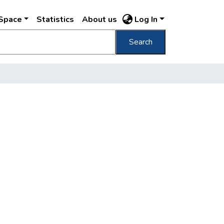
DSpace
Statistics
About us
Log In
Search