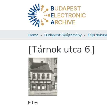
B
UDAPEST
E
LECTRONIC
A
RCHIVE
Home
Budapest Gyűjtemény
Képi doku
[Tárnok utca 6.]
Files