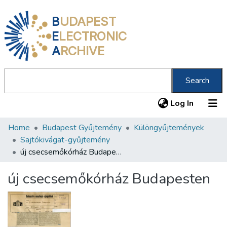
B
UDAPEST
E
LECTRONIC
A
RCHIVE
Search
(current
Log In
Home
Budapest Gyűjtemény
Különgyűjtemények
Communities & Collections
Sajtókivágat-gyűjtemény
All of DSpace
új csecsemőkórház Budapesten
Statistics
új csecsemőkórház Budapesten
About us