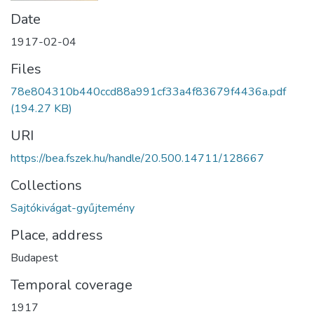
Date
1917-02-04
Files
78e804310b440ccd88a991cf33a4f83679f4436a.pdf
(194.27 KB)
URI
https://bea.fszek.hu/handle/20.500.14711/128667
Collections
Sajtókivágat-gyűjtemény
Place, address
Budapest
Temporal coverage
1917