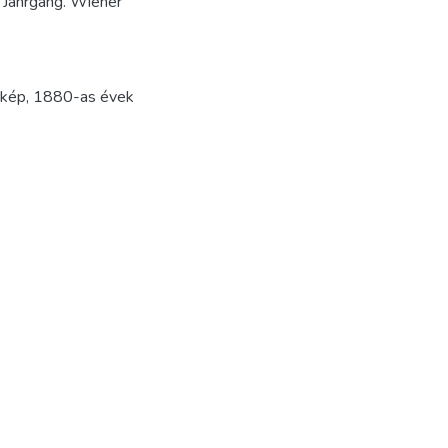
. Jahrgang. Wiener
tkép
,
1880-as évek