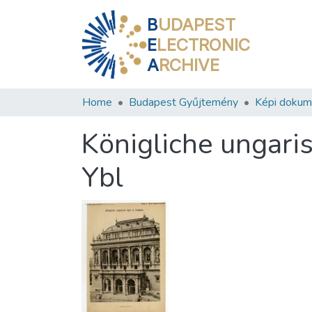
B
UDAPEST
E
LECTRONIC
A
RCHIVE
Home
Budapest Gyűjtemény
Képi doku
Königliche ungari
Ybl