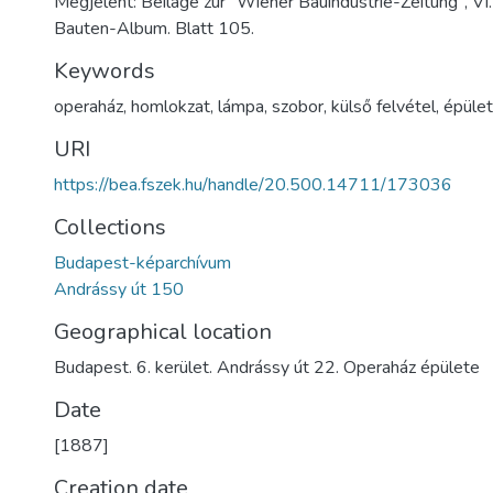
Megjelent: Beilage zur "Wiener Bauindustrie-Zeitung", VI
Bauten-Album. Blatt 105.
Keywords
operaház
,
homlokzat
,
lámpa
,
szobor
,
külső felvétel
,
épüle
URI
https://bea.fszek.hu/handle/20.500.14711/173036
Collections
Budapest-képarchívum
Andrássy út 150
Geographical location
Budapest. 6. kerület. Andrássy út 22. Operaház épülete
Date
[1887]
Creation date