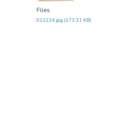
Files
011224.jpg
(173.31 KB)