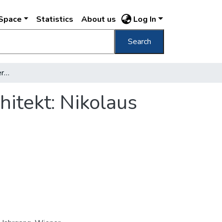
DSpace
Statistics
About us
Log In
Search
Königliche ungarische Oper in Budapest Achitekt: Nikolaus Ybl
itekt: Nikolaus