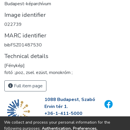
Budapest-képarchívum
Image identifier
022739
MARC identifier
bibFSZ01487530
Technical details
[Fénykép]
fotó :,poz., zsel. ezüst, monokróm ;
Full item page
1088 Budapest, Szabó
Ervin tér 1.
+36-1-411-5000
info@fszek.hu
We collect and process your personal information for the
https://fszek.hu
following purposes:
Authentication, Preferences,