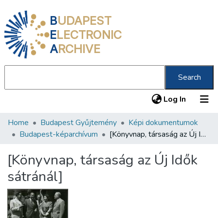
B
UDAPEST
E
LECTRONIC
A
RCHIVE
Search
(current
Log In
Home
Budapest Gyűjtemény
Képi dokumentumok
Communities & Collections
Budapest-képarchívum
[Könyvnap, társaság az Új Idők sátránál]
All of DSpace
[Könyvnap, társaság az Új Idők
Statistics
sátránál]
About us