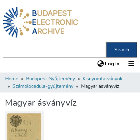
B
UDAPEST
E
LECTRONIC
A
RCHIVE
Search
(current
Log In
Home
Budapest Gyűjtemény
Kisnyomtatványok
Communities & Collections
Számolócédula-gyűjtemény
Magyar ásványvíz
All of DSpace
Magyar ásványvíz
Statistics
About us