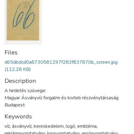
Files
d65dbdcd0a8730581297f283f837870b_screen.jpg
(112.28 KB)
Description
A hirdetés szövege:
Magyar Ásványvíz forgalmi és kiviteli részvénytársaság
Budapest
Keywords
víz
,
ásványvíz
,
kereskedelem
,
logó
,
embléma
,
reklámnyomtatvány
,
kisnyomtatvány
,
aprónyomtatvány
,