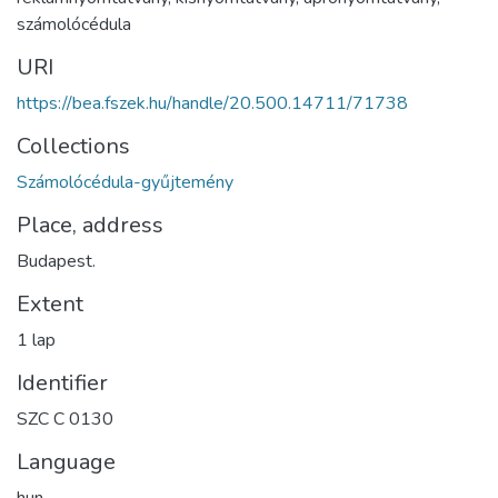
számolócédula
URI
https://bea.fszek.hu/handle/20.500.14711/71738
Collections
Számolócédula-gyűjtemény
Place, address
Budapest.
Extent
1 lap
Identifier
SZC C 0130
Language
hun