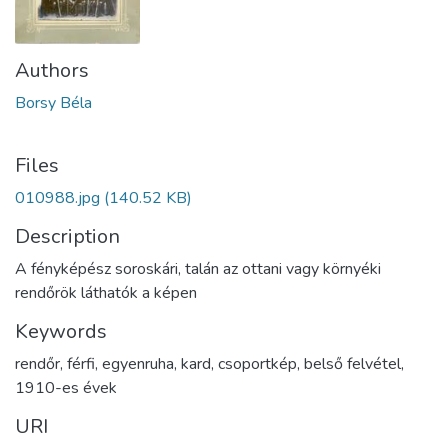
Authors
Borsy Béla
Files
010988.jpg
(140.52 KB)
Description
A fényképész soroskári, talán az ottani vagy környéki
rendőrök láthatók a képen
Keywords
rendőr
,
férfi
,
egyenruha
,
kard
,
csoportkép
,
belső felvétel
,
1910-es évek
URI