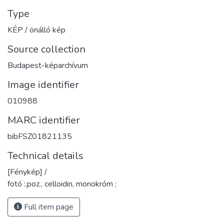
Type
KÉP / önálló kép
Source collection
Budapest-képarchívum
Image identifier
010988
MARC identifier
bibFSZ01821135
Technical details
[Fénykép] /
fotó :,poz., celloidin, monokróm ;
Full item page