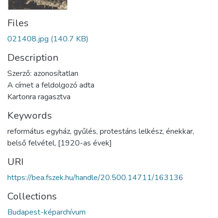
Files
021408.jpg
(140.7 KB)
Description
Szerző: azonosítatlan
A címet a feldolgozó adta
Kartonra ragasztva
Keywords
református egyház
,
gyűlés
,
protestáns lelkész
,
énekkar
,
belső felvétel
,
[1920-as évek]
URI
https://bea.fszek.hu/handle/20.500.14711/163136
Collections
Budapest-képarchívum