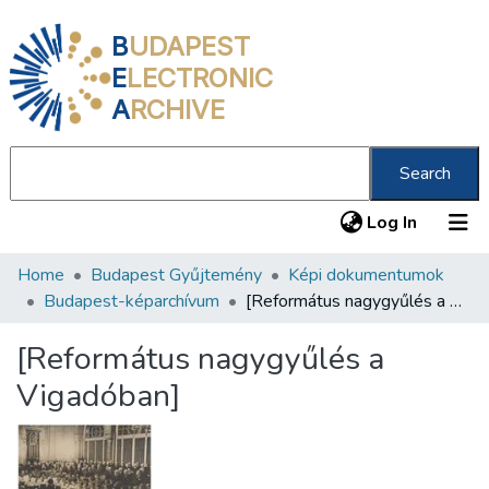
B
UDAPEST
E
LECTRONIC
A
RCHIVE
Search
(current
Log In
Home
Budapest Gyűjtemény
Képi dokumentumok
Communities & Collections
Budapest-képarchívum
[Református nagygyűlés a Vigadóban]
All of DSpace
[Református nagygyűlés a
Statistics
Vigadóban]
About us