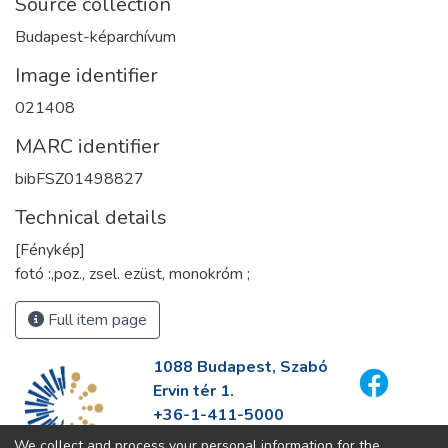
Source collection
Budapest-képarchívum
Image identifier
021408
MARC identifier
bibFSZ01498827
Technical details
[Fénykép]
fotó :,poz., zsel. ezüst, monokróm ;
Full item page
1088 Budapest, Szabó
Ervin tér 1.
+36-1-411-5000
info@fszek.hu
We collect and process your personal information for the