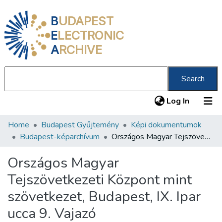
B
UDAPEST
E
LECTRONIC
A
RCHIVE
Search
(current
Log In
Home
Budapest Gyűjtemény
Képi dokumentumok
Communities & Collections
Budapest-képarchívum
Országos Magyar Tejszövetkezeti Központ mint szövetkezet, Budapest, IX. Ipar ucca 9. Vajazó
All of DSpace
Országos Magyar
Statistics
Tejszövetkezeti Központ mint
About us
szövetkezet, Budapest, IX. Ipar
ucca 9. Vajazó