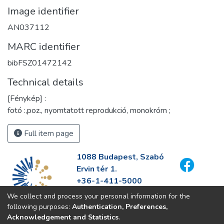
Image identifier
AN037112
MARC identifier
bibFSZ01472142
Technical details
[Fénykép] :
fotó :,poz., nyomtatott reprodukció, monokróm ;
Full item page
1088 Budapest, Szabó
Ervin tér 1.
+36-1-411-5000
info@fszek.hu
We collect and process your personal information for the
https://fszek.hu
following purposes:
Authentication, Preferences,
Acknowledgement and Statistics
.