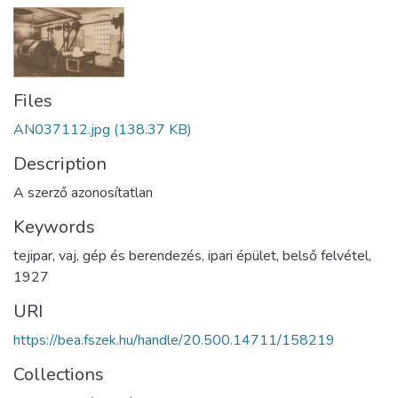
Files
AN037112.jpg
(138.37 KB)
Description
A szerző azonosítatlan
Keywords
tejipar
,
vaj
,
gép és berendezés
,
ipari épület
,
belső felvétel
,
1927
URI
https://bea.fszek.hu/handle/20.500.14711/158219
Collections