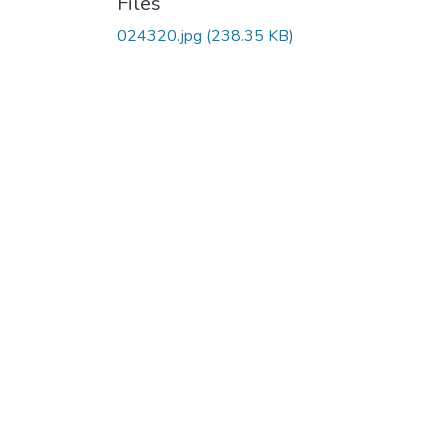
Files
024320.jpg
(238.35 KB)