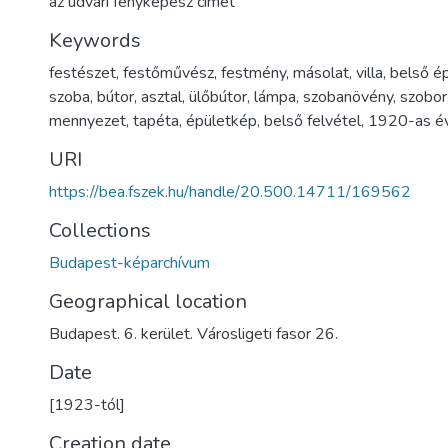
az udvari fényképész címet
Keywords
festészet
,
festőművész
,
festmény
,
másolat
,
villa
,
belső é
szoba
,
bútor
,
asztal
,
ülőbútor
,
lámpa
,
szobanövény
,
szobor
mennyezet
,
tapéta
,
épületkép
,
belső felvétel
,
1920-as é
URI
https://bea.fszek.hu/handle/20.500.14711/169562
Collections
Budapest-képarchívum
Geographical location
Budapest. 6. kerület. Városligeti fasor 26.
Date
[1923-tól]
Creation date