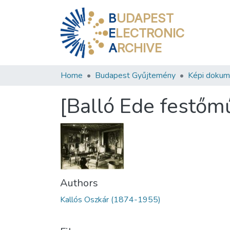
B
UDAPEST
E
LECTRONIC
A
RCHIVE
Home
Budapest Gyűjtemény
Képi doku
[Balló Ede festőmű
Authors
Kallós Oszkár (1874-1955)