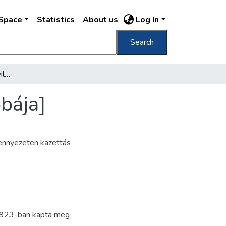
DSpace
Statistics
About us
Log In
Search
[Balló Ede festőművész villájának egyik szobája]
obája]
mennyezeten kazettás
s 1923-ban kapta meg