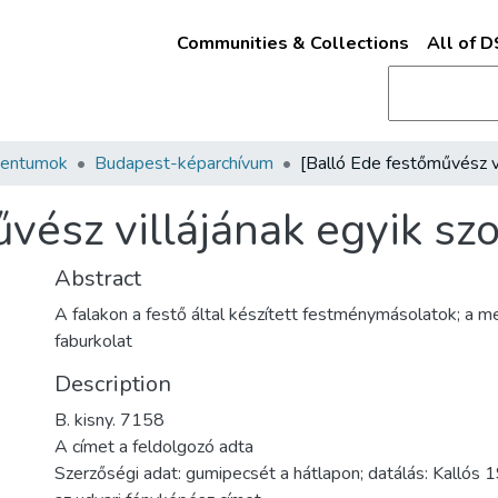
Communities & Collections
All of 
mentumok
Budapest-képarchívum
vész villájának egyik sz
Abstract
A falakon a festő által készített festménymásolatok; a 
faburkolat
Description
B. kisny. 7158
A címet a feldolgozó adta
Szerzőségi adat: gumipecsét a hátlapon; datálás: Kalló