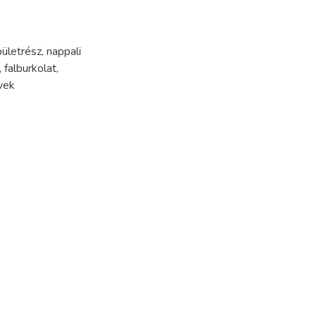
pületrész
,
nappali
,
falburkolat
,
vek