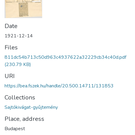
Date
1921-12-14
Files
811dc54b713c50d963c4937622a32229cb34c40d.pdf
(230.79 KB)
URI
https://bea.fszek.hu/handle/20.500.14711/131853
Collections
Sajtókivágat-gyűjtemény
Place, address
Budapest