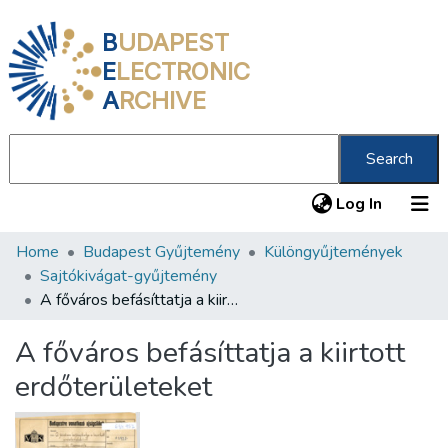
B
UDAPEST
E
LECTRONIC
A
RCHIVE
Search
(current
Log In
Home
Budapest Gyűjtemény
Különgyűjtemények
Communities & Collections
Sajtókivágat-gyűjtemény
All of DSpace
A főváros befásíttatja a kiirtott erdőterületeket
Statistics
A főváros befásíttatja a kiirtott
About us
erdőterületeket