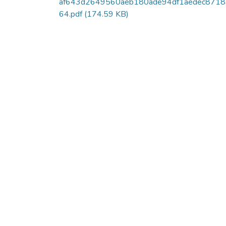
af643d2649560aeb180ade94df1aedec8718
64.pdf
(174.59 KB)