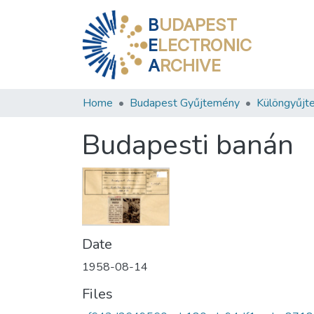
B
UDAPEST
E
LECTRONIC
A
RCHIVE
Home
Budapest Gyűjtemény
Különgyűjt
Budapesti banán
Date
1958-08-14
Files