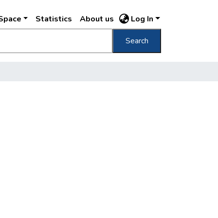
DSpace
Statistics
About us
Log In
Search