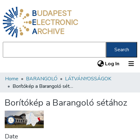
B
UDAPEST
E
LECTRONIC
A
RCHIVE
Search
(current
Log In
Home
BARANGOLÓ
LÁTVÁNYOSSÁGOK
Communities & Collections
Borítókép a Barangoló sétához
All of DSpace
Borítókép a Barangoló sétához
Statistics
About us
Date