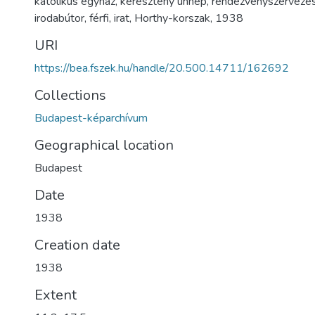
katolikus egyház
,
keresztény ünnep
,
rendezvényszervezé
irodabútor
,
férfi
,
irat
,
Horthy-korszak
,
1938
URI
https://bea.fszek.hu/handle/20.500.14711/162692
Collections
Budapest-képarchívum
Geographical location
Budapest
Date
1938
Creation date
1938
Extent