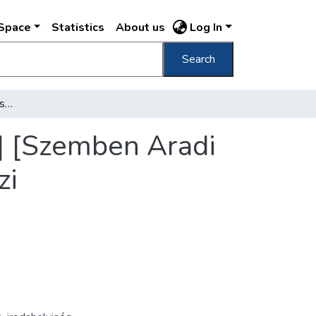
DSpace
Statistics
About us
Log In
Search
[Az Eucharisztikus kongresszus szervezése] [Szemben Aradi Zsolt újságíró, az előkészítő iroda nemzetközi sajtóosztályának vezetője] /
e] [Szemben Aradi
zi