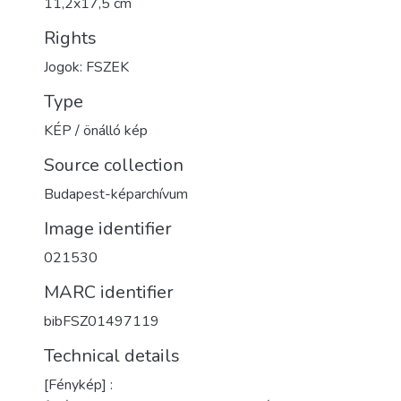
11,2x17,5 cm
Rights
Jogok: FSZEK
Type
KÉP / önálló kép
Source collection
Budapest-képarchívum
Image identifier
021530
MARC identifier
bibFSZ01497119
Technical details
[Fénykép] :