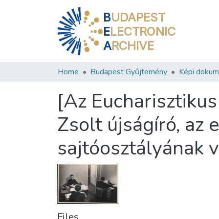
B
UDAPEST
E
LECTRONIC
A
RCHIVE
Home
Budapest Gyűjtemény
Képi doku
[Az Eucharisztiku
Zsolt újságíró, az
sajtóosztályának v
Files