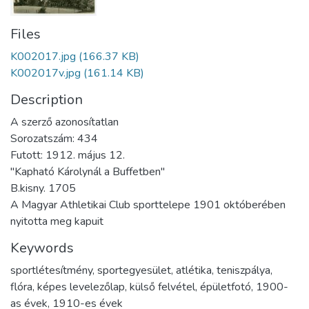
Files
K002017.jpg
(166.37 KB)
K002017v.jpg
(161.14 KB)
Description
A szerző azonosítatlan
Sorozatszám: 434
Futott: 1912. május 12.
"Kapható Károlynál a Buffetben"
B.kisny. 1705
A Magyar Athletikai Club sporttelepe 1901 októberében
nyitotta meg kapuit
Keywords
sportlétesítmény
,
sportegyesület
,
atlétika
,
teniszpálya
,
flóra
,
képes levelezőlap
,
külső felvétel
,
épületfotó
,
1900-
as évek
,
1910-es évek