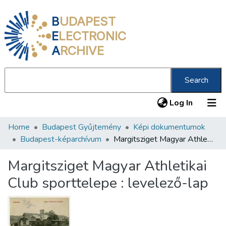
B
UDAPEST
E
LECTRONIC
A
RCHIVE
Search
(current
Log In
Home
Budapest Gyűjtemény
Képi dokumentumok
Communities & Collections
Budapest-képarchívum
Margitsziget Magyar Athletikai Club sporttelepe : levelező-lap
All of DSpace
Margitsziget Magyar Athletikai
Statistics
Club sporttelepe : levelező-lap
About us