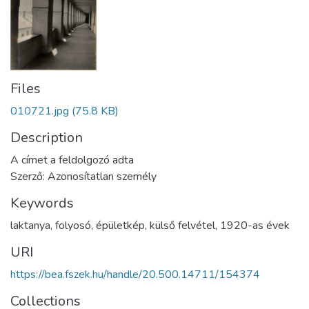
Files
010721.jpg
(75.8 KB)
Description
A címet a feldolgozó adta
Szerző: Azonosítatlan személy
Keywords
laktanya
,
folyosó
,
épületkép
,
külső felvétel
,
1920-as évek
URI
https://bea.fszek.hu/handle/20.500.14711/154374
Collections