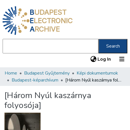
B
UDAPEST
E
LECTRONIC
A
RCHIVE
Search
(current
Log In
Home
Budapest Gyűjtemény
Képi dokumentumok
Communities & Collections
Budapest-képarchívum
[Három Nyúl kaszárnya folyosója]
All of DSpace
[Három Nyúl kaszárnya
Statistics
folyosója]
About us