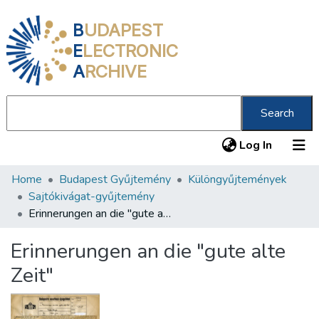
B
UDAPEST
E
LECTRONIC
A
RCHIVE
Search
(current
Log In
Home
Budapest Gyűjtemény
Különgyűjtemények
Communities & Collections
Sajtókivágat-gyűjtemény
All of DSpace
Erinnerungen an die "gute alte Zeit"
Statistics
Erinnerungen an die "gute alte
About us
Zeit"