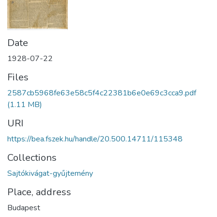
Date
1928-07-22
Files
2587cb5968fe63e58c5f4c22381b6e0e69c3cca9.pdf
(1.11 MB)
URI
https://bea.fszek.hu/handle/20.500.14711/115348
Collections
Sajtókivágat-gyűjtemény
Place, address
Budapest