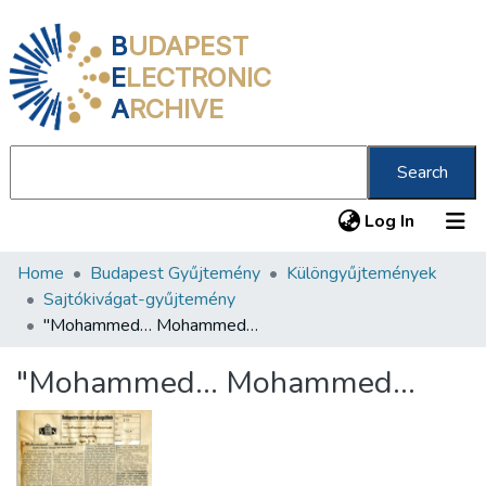
B
UDAPEST
E
LECTRONIC
A
RCHIVE
Search
(current
Log In
Home
Budapest Gyűjtemény
Különgyűjtemények
Communities & Collections
Sajtókivágat-gyűjtemény
All of DSpace
"Mohammed… Mohammed…
Statistics
"Mohammed… Mohammed…
About us